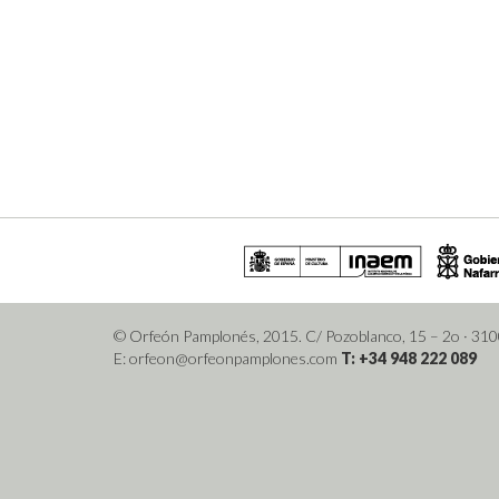
© Orfeón Pamplonés, 2015. C/ Pozoblanco, 15 – 2o
· 31
E: orfeon@orfeonpamplones.com
T: +34 948 222 089