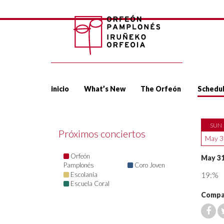
inicio
What’s New
The Orfeón
Schedu
SUN
Próximos conciertos
May 3
Orfeón
May 31
Pamplonés
Coro Joven
19:%
Escolanía
Escuela Coral
Compar