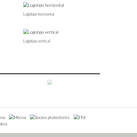
Logotipo horizontal
Logotipo vertical
Orfeón ma