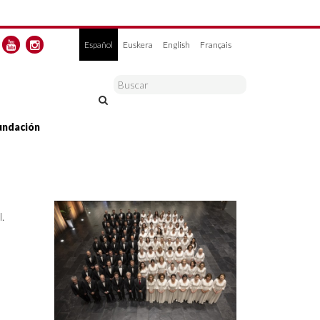
Español
Euskera
English
Français
undación
.