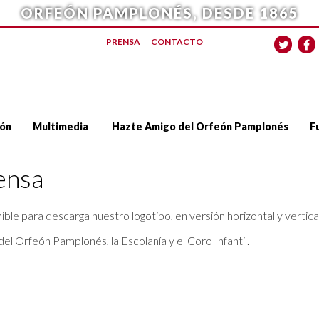
ORFEÓN PAMPLONÉS, DESDE 1865
PRENSA
CONTACTO
ón
Multimedia
Hazte Amigo del Orfeón Pamplonés
F
ensa
ible para descarga nuestro logotipo, en versión horizontal y vertical
del Orfeón Pamplonés, la Escolanía y el Coro Infantil.