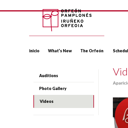
inicio
What’s New
The Orfeón
Schedu
Vid
Auditions
Aparic
Photo Gallery
Videos