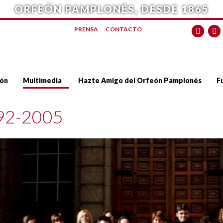
ORFEÓN PAMPLONÉS, DESDE 1865
PRENSA
CONTACTO
ón
Multimedia
Hazte Amigo del Orfeón Pamplonés
F
92-2005