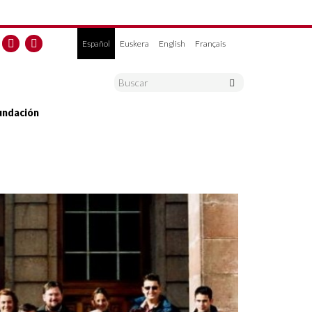
Español
Euskera
English
Français
undación