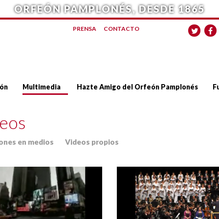
ORFEÓN PAMPLONÉS, DESDE 1865
PRENSA
CONTACTO
ón
Multimedia
Hazte Amigo del Orfeón Pamplonés
F
eos
iones en medios
Videos propios