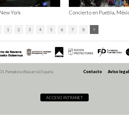
 New York
Concierto en Puebla, Méxi
1
2
3
4
5
6
7
8
9
001 Pamplona (Navarra) España
Contacto
Aviso legal
ACCESO INTRANET