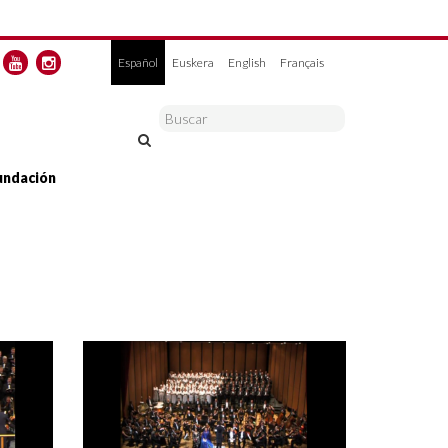
Español
Euskera
English
Français
undación