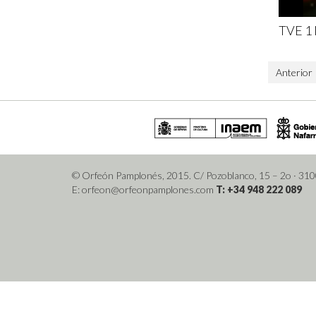
TVE 1
Anterior
© Orfeón Pamplonés, 2015. C/ Pozoblanco, 15 – 2o
· 31
E: orfeon@orfeonpamplones.com
T: +34 948 222 089