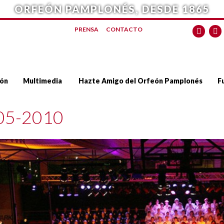
ORFEÓN PAMPLONÉS, DESDE 1865
PRENSA
CONTACTO
ón
Multimedia
Hazte Amigo del Orfeón Pamplonés
F
05-2010