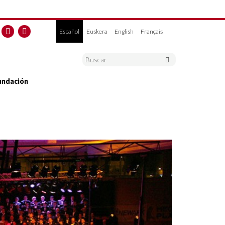
Español
Euskera
English
Français
undación