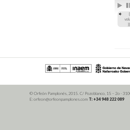
{
vol
}
© Orfeón Pamplonés, 2015. C/ Pozoblanco, 15 – 2o
· 31
E: orfeon@orfeonpamplones.com
T: +34 948 222 089