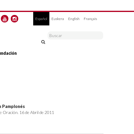
Español
Euskera
English
Français
undación
ón Pamplonés
e Oración. 16 de Abril de 2011