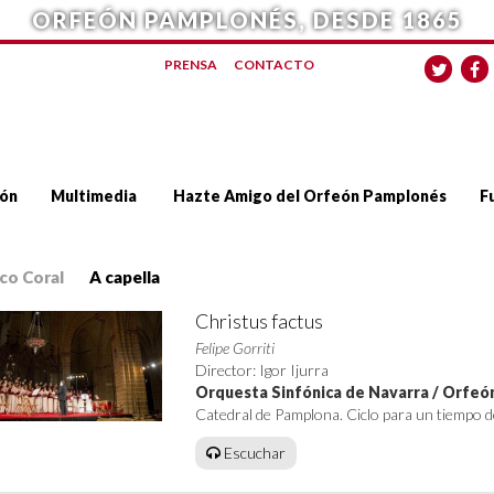
ORFEÓN PAMPLONÉS, DESDE 1865
PRENSA
CONTACTO
ón
Multimedia
Hazte Amigo del Orfeón Pamplonés
F
co Coral
A capella
Christus factus
Felipe Gorriti
Director: Igor Ijurra
Orquesta Sinfónica de Navarra / Orfe
Catedral de Pamplona. Ciclo para un tiempo d
Escuchar