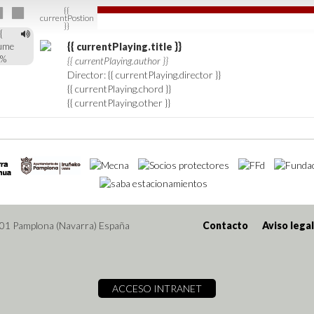
{{
currentPostion
}}
{
ume
{{ currentPlaying.title }}
}%
{{ currentPlaying.author }}
Director: {{ currentPlaying.director }}
{{ currentPlaying.chord }}
{{ currentPlaying.other }}
001 Pamplona (Navarra) España
Contacto
Aviso legal
ACCESO INTRANET