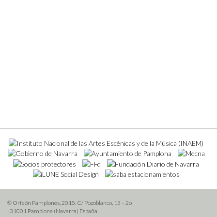
© Orfeón Pamplonés, 2015. C/ Pozoblanco, 15 – 2o
· 31001 Pamplona (Navarra) España