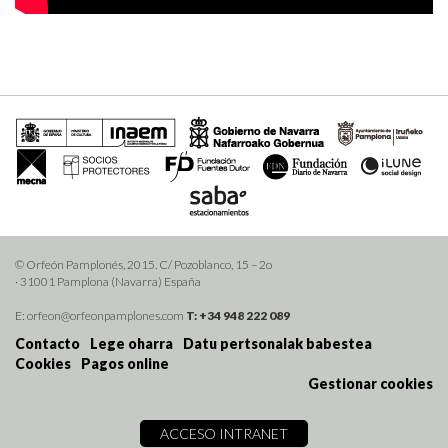
© Orfeón Pamplonés, 2015. C/ Pozoblanco, 15 – 2o
· 31001 Pamplona (Navarra) España
E: orfeon@orfeonpamplones.com
T: +34 948 222 089
Contacto
Lege oharra
Datu pertsonalak babestea
Cookies
Pagos online
Gestionar cookies
ACCESO INTRANET