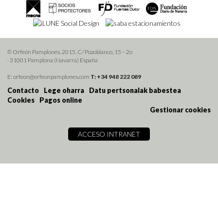
© Orfeón Pamplonés, 2015. C/ Pozoblanco, 15 – 2o
· 31001 Pamplona (Navarra) España
E: orfeon@orfeonpamplones.com
T: +34 948 222 089
Contacto
Lege oharra
Datu pertsonalak babestea
Cookies
Pagos online
Gestionar cookies
ACCESO INTRANET