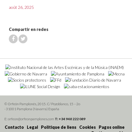
août 26, 2025
Compartir en redes
© Orfeón Pamplonés, 2015. C/ Pozoblanco, 15 – 2o
· 31001 Pamplona (Navarra) España
E: orfeon@orfeonpamplones.com
T: +34 948 222 089
Contacto
Legal
Politique de liens
Cookies
Pagos online