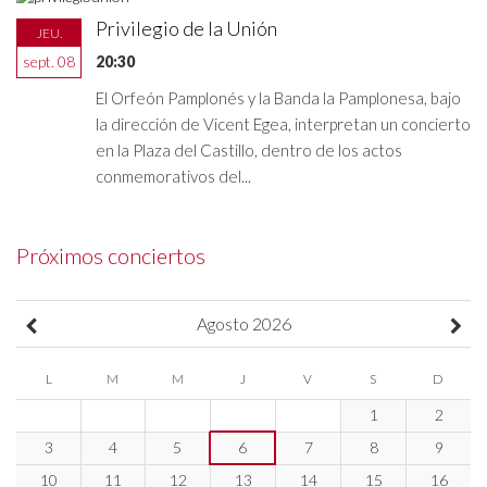
Privilegio de la Unión
JEU.
sept. 08
20:30
El Orfeón Pamplonés y la Banda la Pamplonesa, bajo
la dirección de Vicent Egea, interpretan un concierto
en la Plaza del Castillo, dentro de los actos
conmemorativos del...
Próximos conciertos
Agosto
2026
L
M
M
J
V
S
D
1
2
3
4
5
6
7
8
9
10
11
12
13
14
15
16