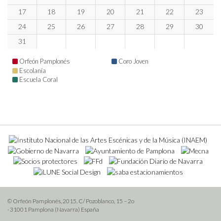
17
18
19
20
21
22
23
24
25
26
27
28
29
30
31
Orfeón Pamplonés
Coro Joven
Escolanía
Escuela Coral
© Orfeón Pamplonés, 2015. C/ Pozoblanco, 15 – 2o
· 31001 Pamplona (Navarra) España