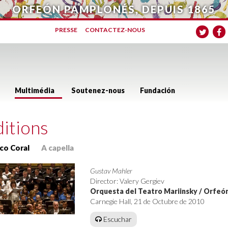
ORFEÓN PAMPLONÉS, DEPUIS 1865
PRESSE
CONTACTEZ-NOUS
Multimédia
Soutenez-nous
Fundación
itions
co Coral
A capella
Gustav Mahler
Director: Valery Gergiev
Orquesta del Teatro Mariinsky / Orfe
Carnegie Hall, 21 de Octubre de 2010
Escuchar