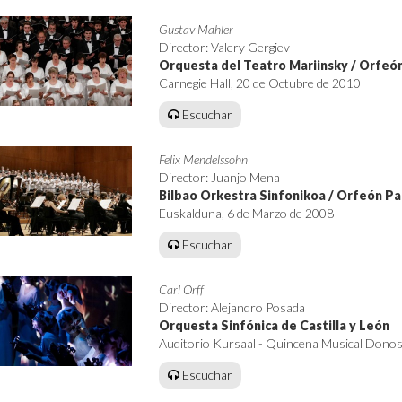
Gustav Mahler
Director: Valery Gergiev
Orquesta del Teatro Mariinsky / Orfe
Carnegie Hall, 20 de Octubre de 2010
Escuchar
Felix Mendelssohn
Director: Juanjo Mena
Bilbao Orkestra Sinfonikoa / Orfeón P
Euskalduna, 6 de Marzo de 2008
Escuchar
Carl Orff
Director: Alejandro Posada
Orquesta Sinfónica de Castilla y León
Auditorio Kursaal - Quincena Musical Donos
Escuchar