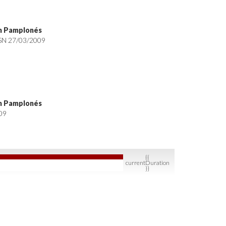
ón Pamplonés
 OSN 27/03/2009
ón Pamplonés
09
{{
currentDuration
}}