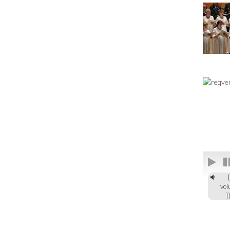
{
vol
}