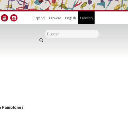
Español
Euskera
English
Français
ón Pamplonés