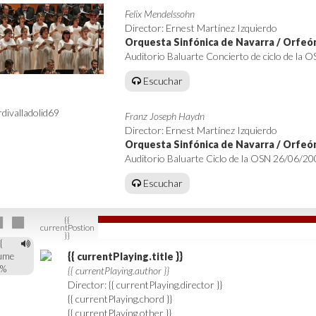
Felix Mendelssohn
Director: Ernest Martínez Izquierdo
Orquesta Sinfónica de Navarra / Orfe
Auditorio Baluarte Concierto de ciclo de la
Escuchar
Franz Joseph Haydn
Director: Ernest Martínez Izquierdo
Orquesta Sinfónica de Navarra / Orfe
Auditorio Baluarte Ciclo de la OSN 26/06/20
Escuchar
{{
currentPostion
}}
{
ume
{{ currentPlaying.title }}
}%
{{ currentPlaying.author }}
Director: {{ currentPlaying.director }}
{{ currentPlaying.chord }}
{{ currentPlaying.other }}