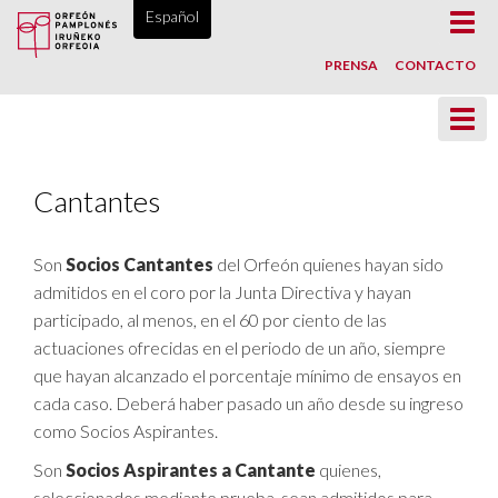
ORFEÓN PAMPLONÉS, DESDE 1865
Español
Toggl
navig
PRENSA
CONTACTO
Toggl
navig
Cantantes
Son
Socios Cantantes
del Orfeón quienes hayan sido
admitidos en el coro por la Junta Directiva y hayan
participado, al menos, en el 60 por ciento de las
actuaciones ofrecidas en el periodo de un año, siempre
que hayan alcanzado el porcentaje mínimo de ensayos en
cada caso. Deberá haber pasado un año desde su ingreso
como Socios Aspirantes.
Son
Socios Aspirantes a Cantante
quienes,
seleccionados mediante prueba, sean admitidos para