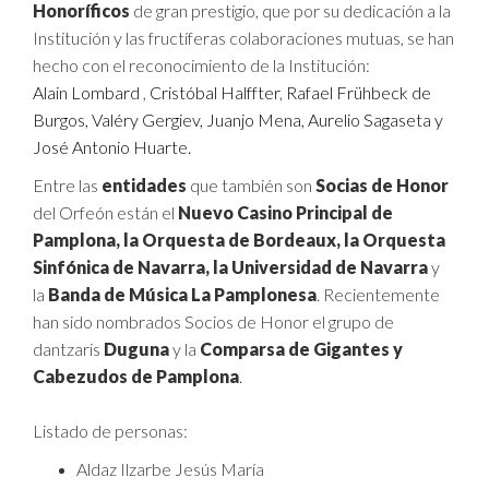
Honoríficos
de gran prestigio, que por su dedicación a la
Institución y las fructíferas colaboraciones mutuas, se han
hecho con el reconocimiento de la Institución:
Alain Lombard
,
Cristóbal Halffter
,
Rafael Frühbeck de
Burgos, Valéry Gergiev, Juanjo Mena, Aurelio Sagaseta y
José Antonio Huarte.
Entre las
entidades
que también son
Socias de Honor
del Orfeón están el
Nuevo Casino Principal de
Pamplona, la Orquesta de Bordeaux, la Orquesta
Sinfónica de Navarra, la Universidad de Navarra
y
la
Banda de Música La Pamplonesa
. Recientemente
han sido nombrados Socios de Honor el grupo de
dantzaris
Duguna
y la
Comparsa de Gigantes y
Cabezudos de Pamplona
.
Listado de personas:
Aldaz Ilzarbe Jesús María