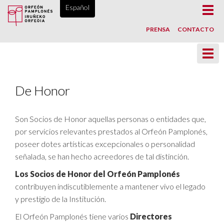
ORFEÓN PAMPLONÉS, DESDE 1865
Español
Toggl
navig
PRENSA
CONTACTO
Toggl
navig
De Honor
Son Socios de Honor aquellas personas o entidades que,
por servicios relevantes prestados al Orfeón Pamplonés,
poseer dotes artísticas excepcionales o personalidad
señalada, se han hecho acreedores de tal distinción.
Los Socios de Honor del Orfeón Pamplonés
contribuyen indiscutiblemente a mantener vivo el legado
y prestigio de la Institución.
El Orfeón Pamplonés tiene varios
Directores