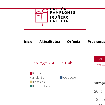
inicio
Aktualitatea
Orfeoia
Programaz
AL.
Hurrengo kontzertuak
aza 0
Orfeón
Pamplonés
Coro Joven
Escolanía
2025(e
Escuela Coral
20:%
Dentro