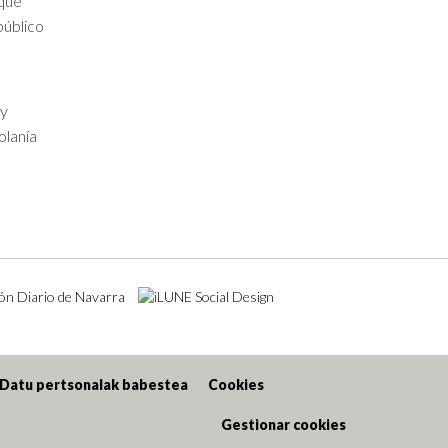
 que
público
 y
olanía
Datu pertsonalak babestea
Cookies
Gestionar cookies