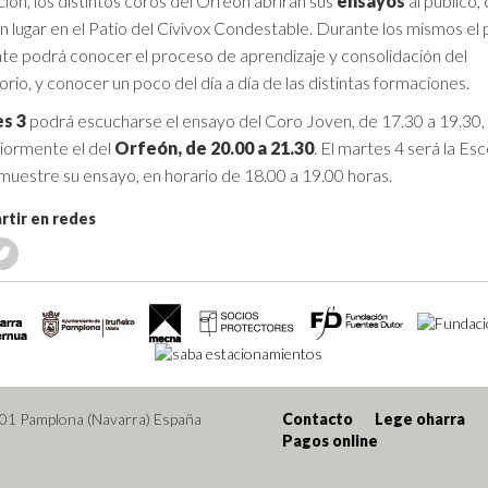
ción, los distintos coros del Orfeón abrirán sus
ensayos
al público,
n lugar en el Patio del Civivox Condestable. Durante los mismos el 
nte podrá conocer el proceso de aprendizaje y consolidación del
rio, y conocer un poco del día a día de las distintas formaciones.
es 3
podrá escucharse el ensayo del Coro Joven, de 17.30 a 19.30,
iormente el del
Orfeón, de 20.00 a 21.30
. El martes 4 será la Esc
 muestre su ensayo, en horario de 18.00 a 19.00 horas.
tir en redes
001 Pamplona (Navarra) España
Contacto
Lege oharra
Pagos online