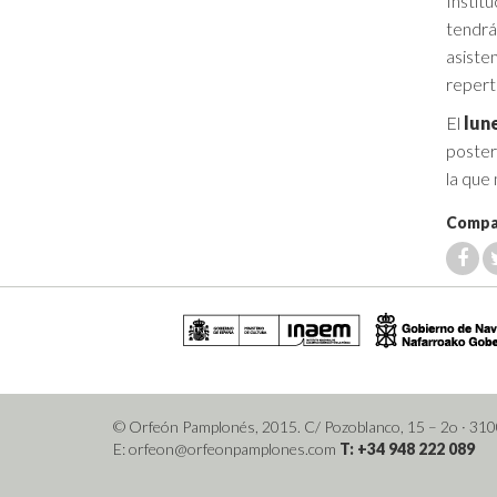
Institu
tendrá
asiste
reperto
El
lun
poster
la que
Compar
© Orfeón Pamplonés, 2015. C/ Pozoblanco, 15 – 2o
· 31
E: orfeon@orfeonpamplones.com
T: +34 948 222 089