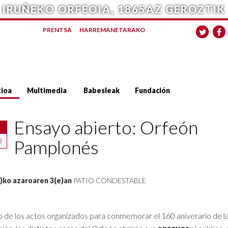
IRUÑEKO ORFEOIA, 1865AZ GEROZTIK
PRENTSA
HARREMANETARAKO
ioa
Multimedia
Babesleak
Fundación
Ensayo abierto: Orfeón
Pamplonés
3
)ko azaroaren 3(e)an
PATIO CONDESTABLE
 de los actos organizados para conmemorar el 160 aniverario de l