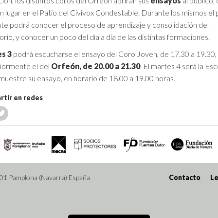
ción, los distintos coros del Orfeón abrirán sus
ensayos
al público,
n lugar en el Patio del Civivox Condestable. Durante los mismos el 
nte podrá conocer el proceso de aprendizaje y consolidación del
rio, y conocer un poco del día a día de las distintas formaciones.
es 3
podrá escucharse el ensayo del Coro Joven, de 17.30 a 19.30,
iormente el del
Orfeón, de 20.00 a 21.30
. El martes 4 será la Esc
 muestre su ensayo, en horario de 18.00 a 19.00 horas.
tir en redes
001 Pamplona (Navarra) España
Contacto
Le