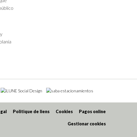
 que
público
 y
olanía
gal
Politique de liens
Cookies
Pagos online
Gestionar cookies