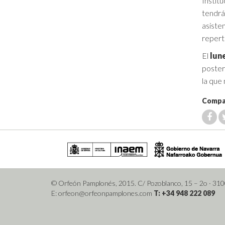
Institu
tendrá
asiste
reperto
El
lun
poster
la que
Compar
© Orfeón Pamplonés, 2015. C/ Pozoblanco, 15 – 2o
· 31
E: orfeon@orfeonpamplones.com
T: +34 948 222 089