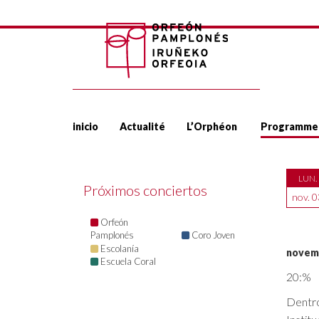
inicio
Actualité
L’Orphéon
Programme
LUN.
Próximos conciertos
nov. 0
Orfeón
Pamplonés
Coro Joven
Escolanía
novemb
Escuela Coral
20:%
Dentro